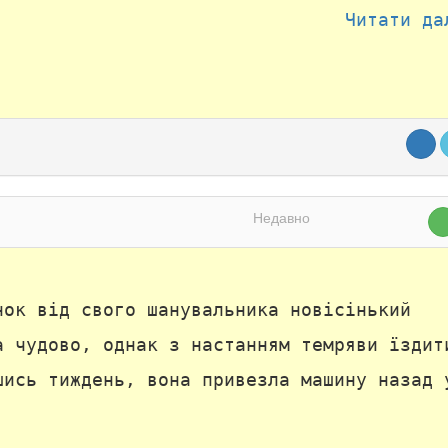
Читати да
Недавно
нок від свого шанувальника новісінький
а чудово, однак з настанням темряви їздит
шись тиждень, вона привезла машину назад 