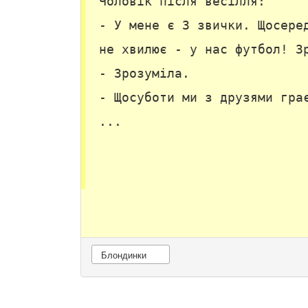
Чоловік після весілля:
- У мене є 3 звички. Щосере
не хвилює - у нас футбол! З
- Зрозуміла.
- Щосуботи ми з друзями гра
...
Блондинки