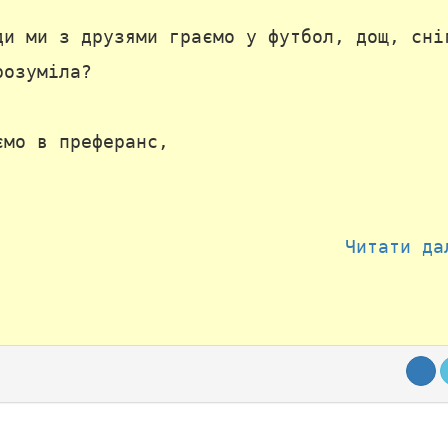
ди ми з друзями граємо у футбол, дощ, сні
розуміла?
ємо в преферанс,
Читати да