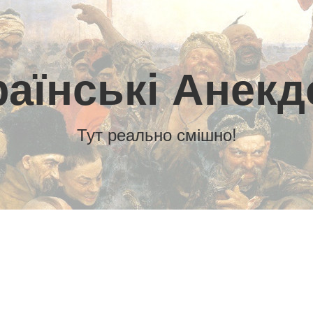
раїнські Анекд
Тут реально смішно!