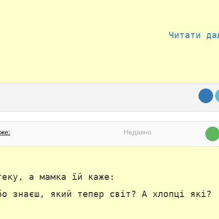
Читати да
аже:
Недавно
теку, а мамка їй каже:
бо знаєш, який тепер світ? А хлопці які?