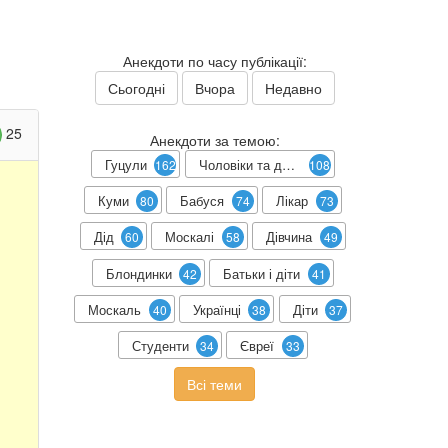
Анекдоти по часу публікації:
Сьогодні
Вчора
Недавно
25
Анекдоти за темою:
Гуцули
Чоловіки та дружини
162
108
Куми
Бабуся
Лікар
80
74
73
Дід
Москалі
Дівчина
60
58
49
Блондинки
Батьки і діти
42
41
Москаль
Українці
Діти
40
38
37
Студенти
Євреї
34
33
Всі теми