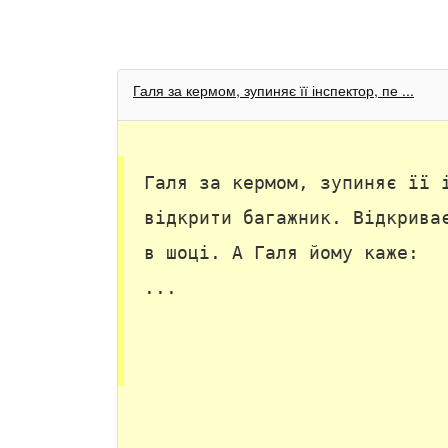
Галя за кермом, зупиняє її інспектор, пе ...
Галя за кермом, зупиняє її 
відкрити багажник. Відкрива
в шоці. А Галя йому каже:
...