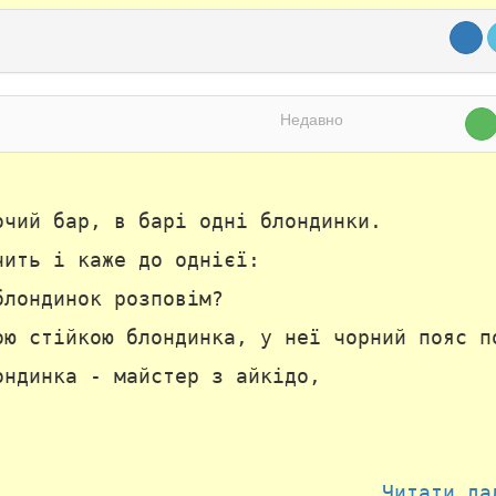
Недавно
очий бар, в барі одні блондинки.
чить і каже до однієї:
блондинок розповім?
ою стійкою блондинка, у неї чорний пояс п
ондинка - майстер з айкідо,
Читати да