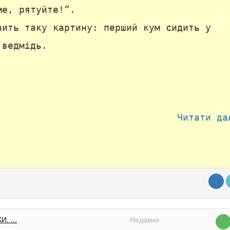
ме, рятуйте!”.
чить таку картину: перший кум сидить у
 ведмідь.
Читати да
. ...
Недавно