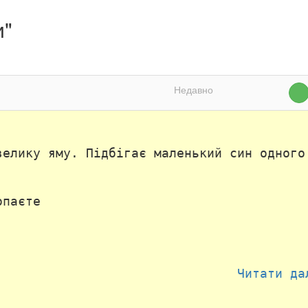
и"
Недавно
велику яму. Підбігає маленький син одного
опаєте
Читати да