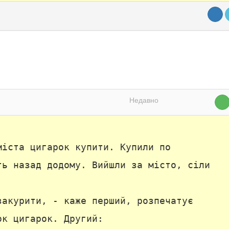
Недавно
міста цигарок купити. Купили по
ть назад додому. Вийшли за місто, сіли
закурити, - каже перший, розпечатує
ок цигарок. Другий: