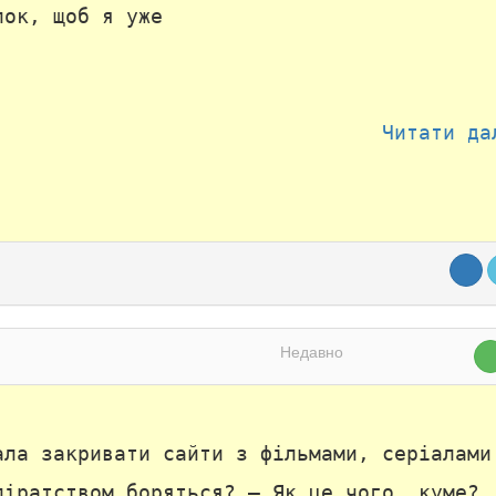
лок, щоб я уже
Читати да
Недавно
ала закривати сайти з фільмами, серіалами
піратством боряться? – Як це чого, куме?