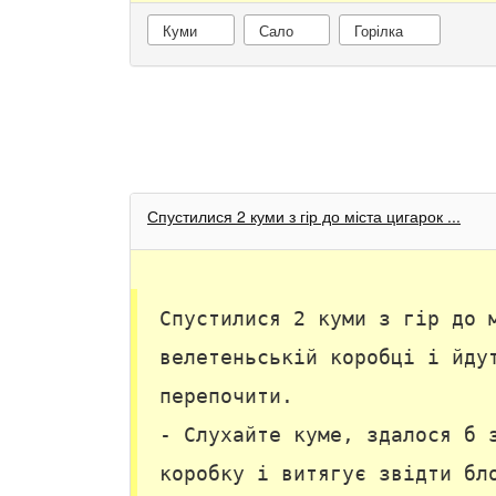
Куми
Сало
Горілка
Спустилися 2 куми з гір до міста цигарок ...
Спустилися 2 куми з гір до 
велетеньській коробці і йду
перепочити.
- Слухайте куме, здалося б 
коробку і витягує звідти бл