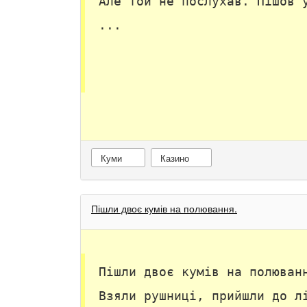
Але той не послухав. Пішов 
...
Куми
Казино
Пішли двоє кумів на полювання.
Пішли двоє кумів на полюван
Взяли рушниці, прийшли до л