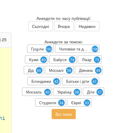
Анекдоти по часу публікації:
Сьогодні
Вчора
Недавно
25
Анекдоти за темою:
Гуцули
Чоловіки та дружини
162
108
Куми
Бабуся
Лікар
80
74
73
Дід
Москалі
Дівчина
60
58
49
Блондинки
Батьки і діти
42
41
Москаль
Українці
Діти
40
38
37
Студенти
Євреї
34
33
Всі теми
лі