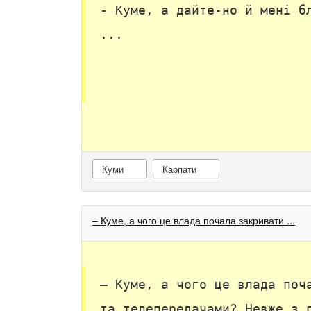
- Куме, а дайте-но й мені б
...
Куми
Карпати
– Куме, а чого це влада почала закривати ...
– Куме, а чого це влада поч
та телепередачами? Невже з 