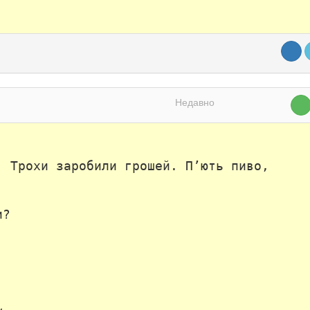
Недавно
. Трохи заробили грошей. П’ють пиво,
и?