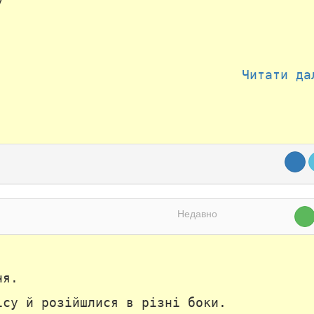
у
Читати да
Недавно
ня.
ісу й розійшлися в різні боки.