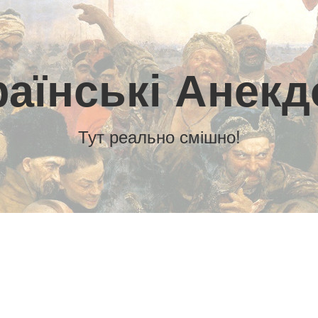
раїнські Анекд
Тут реально смішно!