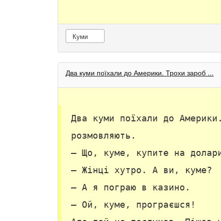
Куми
Два куми поїхали до Америки. Трохи зароб ...
Два куми поїхали до Америки
розмовляють.
— Що, куме, купите на долар
— Жінці хутро. А ви, куме?
— А я пограю в казино.
— Ой, куме, програєшся!