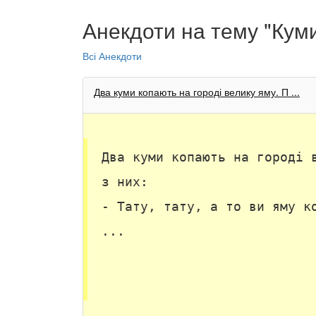
Анекдоти на тему "Кум
Всі Анекдоти
Два куми копають на городі велику яму. П ...
Два куми копають на городі 
з них:
- Тату, тату, а то ви яму к
...