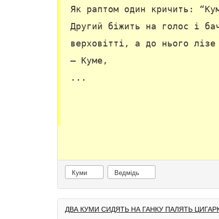
Як раптом один кричить: “Ку
Другий біжить на голос і ба
верховітті, а до нього лізе
— Куме,
...
Куми
Ведмідь
ДВА КУМИ СИДЯТЬ НА ГАНКУ ПАЛЯТЬ ЦИГАРКИ